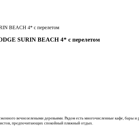
N BEACH 4* с перелетом
DGE SURIN BEACH 4* с перелетом
уженного вечнозелеными деревьями. Рядом есть многочисленные кафе, бары и
туристов, предпочитающих спокойный пляжный отдых.