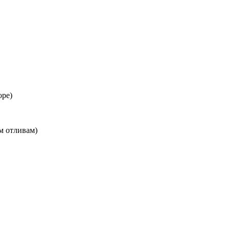
оре)
м отливам)