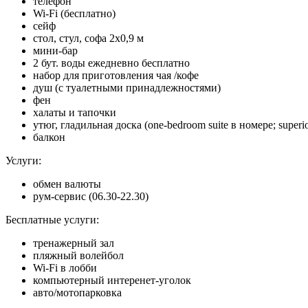
телефон
Wi-Fi (бесплатно)
сейф
стол, стул, софа 2х0,9 м
мини-бар
2 бут. воды ежедневно бесплатно
набор для приготовления чая /кофе
душ (с туалетными принадлежностями)
фен
халаты и тапочки
утюг, гладильная доска (one-bedroom suite в номере; super
балкон
Услуги:
обмен валюты
рум-сервис (06.30-22.30)
Бесплатные услуги:
тренажерный зал
пляжный волейбол
Wi-Fi в лобби
компьютерный интеренет-уголок
авто/мотопарковка