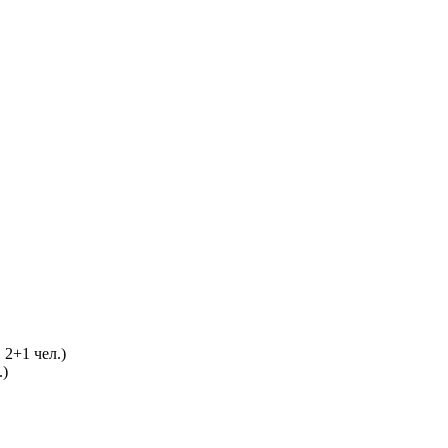
 2+1 чел.)
.)