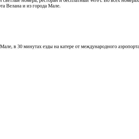
й светлые номера, ресторан и бесплатный Wi-Fi. Во всех номерах
рта Велана и из города Мале.
 Мале, в 30 минутах езды на катере от международного аэропорт