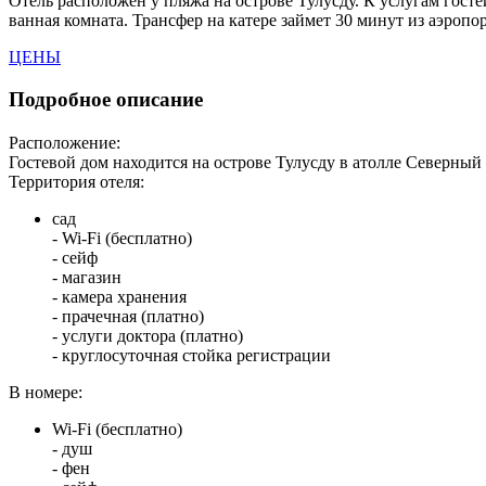
Отель расположен у пляжа на острове Тулусду. К услугам госте
ванная комната. Трансфер на катере займет 30 минут из аэропо
ЦЕНЫ
Подробное описание
Расположение:
Гостевой дом находится на острове Тулусду в атолле Северный
Территория отеля:
сад
- Wi-Fi (бесплатно)
- сейф
- магазин
- камера хранения
- прачечная (платно)
- услуги доктора (платно)
- круглосуточная стойка регистрации
В номере:
Wi-Fi (бесплатно)
- душ
- фен