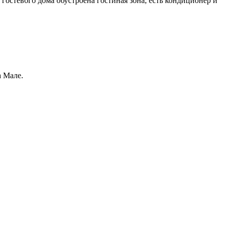
 гостевого дома обустроена гостиная зона, есть кондиционер и
а Мале.