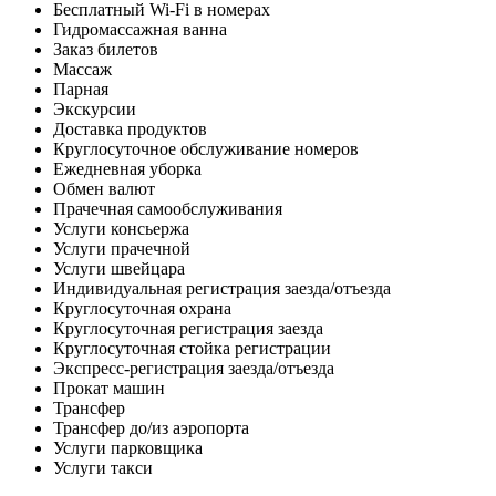
Бесплатный Wi-Fi в номерах
Гидромассажная ванна
Заказ билетов
Массаж
Парная
Экскурсии
Доставка продуктов
Круглосуточное обслуживание номеров
Ежедневная уборка
Обмен валют
Прачечная самообслуживания
Услуги консьержа
Услуги прачечной
Услуги швейцара
Индивидуальная регистрация заезда/отъезда
Круглосуточная охрана
Круглосуточная регистрация заезда
Круглосуточная стойка регистрации
Экспресс-регистрация заезда/отъезда
Прокат машин
Трансфер
Трансфер до/из аэропорта
Услуги парковщика
Услуги такси