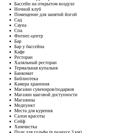
Бассейн на открытом воздухе
Ночной клуб
Помещение для занятий йогой
Сад
Сауна
Спа
Фитнес-центр
Бар
Бар у бассейна
Кафе
Ресторан
Халяльный ресторан
Термальная купальня
Банкомат
Библиотека
Камера хранения
Магазин сувениров/подарков
Магазин шаговой доступности
Магазины
Медпункт
Места для курения
Салон красоты
Сейф
Химчистка
Поле для гольфа (в радиусе 3 км)