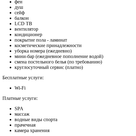
фен
душ
сейф
балкон
LCD ТВ
вентилятор
кондиционер
покрытие пола - ламинат
косметические принадлежности
уборка номера (ежедневно)
мини-бар (ежедневное пополнение водой)
смена постельного белья (по требованию)
круглосуточный сервис (платно)
Бесплатные услуги:
Wi-Fi
Платные услуги:
SPA
массаж
водные виды спорта
прачечная
камера хранения